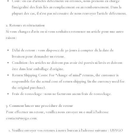
Coût : en cas d'articles défectueux ou erronés, nous prenons en charge
l'intégralité des frais liés au remplacement ou au remboursement. Dans la
plupart des cas, il n'est pas nécessaire de nous renvoyer l'article défectueux.
2. Retours et rétractation
Si vous changez d'avis ou si vous souhaitez retourner un article pour une autre
raison :
Délai de retour : vous disposez de 30 jours à compter de la date de
livraison pour demander un retour.
Condition : les articles ne doivent pas avoir été portés ni lavés et doivent
être dans leur emballage d'origine.
Return Shipping Costs: For “change of mind” returns, the customer is
responsible for the actual cost of return shipping (in the currency used for
the original purchase).
Frais de restockage : nous ne facturons aucun frais de restockage.
3. Comment lancer une procédure de retour
Pour effectuer un retour, veuillez nous envoyer un e-mail à l'adresse
contact@usygo.com.
Veuillez envoyer vos retours à notre bureau à l'adresse suivante : USYGO