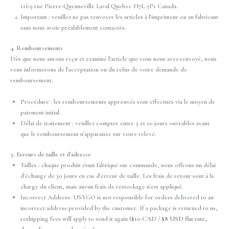
1169 rue Pierre-Quenneville Laval Quebec H7L 5P1 Canada.
Important : veuillez ne pas renvoyer les articles à l'imprimeur ou au fabricant
sans nous avoir préalablement contactés.
4. Remboursements
Dès que nous aurons reçu et examiné l'article que vous nous avez renvoyé, nous
vous informerons de l'acceptation ou du refus de votre demande de
remboursement.
Procédure : les remboursements approuvés sont effectués via le moyen de
paiement initial.
Délai de traitement : veuillez compter entre 5 et 10 jours ouvrables avant
que le remboursement n'apparaisse sur votre relevé.
5. Erreurs de taille et d'adresse
Tailles : chaque produit étant fabriqué sur commande, nous offrons un délai
d'échange de 30 jours en cas d'erreur de taille. Les frais de retour sont à la
charge du client, mais aucun frais de restockage n'est appliqué.
Incorrect Address: USYGO is not responsible for orders delivered to an
incorrect address provided by the customer. If a package is returned to us,
reshipping fees will apply to send it again
($10 CAD / $8 USD flat rate,