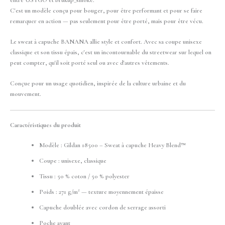
C'est un modèle conçu pour bouger, pour être performant et pour se faire
remarquer en action — pas seulement pour être porté, mais pour être vécu.
Le sweat à capuche BANANA allie style et confort. Avec sa coupe unisexe
classique et son tissu épais, c'est un incontournable du streetwear sur lequel on
peut compter, qu'il soit porté seul ou avec d'autres vêtements.
Conçue pour un usage quotidien, inspirée de la culture urbaine et du
mouvement.
Caractéristiques du produit
Modèle : Gildan 18500 – Sweat à capuche Heavy Blend™
Coupe : unisexe, classique
Tissu : 50 % coton / 50 % polyester
Poids : 271 g/m² — texture moyennement épaisse
Capuche doublée avec cordon de serrage assorti
Poche avant