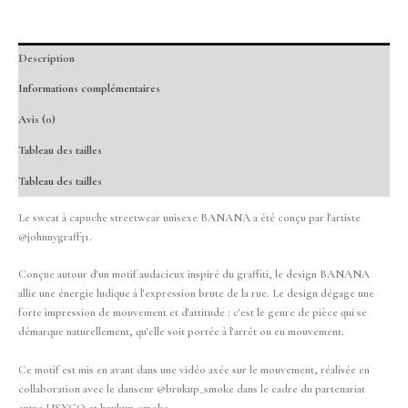
Description
Informations complémentaires
Avis (0)
Tableau des tailles
Tableau des tailles
Le sweat à capuche streetwear unisexe BANANA a été conçu par l'artiste
@johnnygraff31.
Conçue autour d'un motif audacieux inspiré du graffiti, le design BANANA
allie une énergie ludique à l'expression brute de la rue. Le design dégage une
forte impression de mouvement et d'attitude : c'est le genre de pièce qui se
démarque naturellement, qu'elle soit portée à l'arrêt ou en mouvement.
Ce motif est mis en avant dans une vidéo axée sur le mouvement, réalisée en
collaboration avec le danseur @brukup_smoke dans le cadre du partenariat
entre USYGO et brukup_smoke.