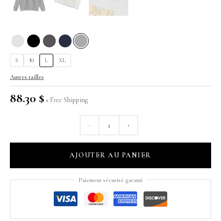
S
M
L
XL
Autres tailles
88.30
$
quantité
-
+
de
BANANA
Hoodie
AJOUTER AU PANIER
-
USYGO
×
Paiement sécurisé garanti
Brukup_Smoke