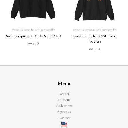
Sweats à capuche @johnnygraff31
Sweats à capuche @johnnygraff31
Sweat à capuche COLORS | USYGO
Sweat à capuche HASHTAG |
USYGO
88.30
$
88.30
$
Menu
Accueil
Boutique
Collections
À propos
Contact